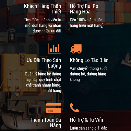
Khách Hàng Thân
Hỗ Trợ Rủi Ro
Thiết
Hàng Hóa
Tích điểm thành viên từ
Đền 100% giá trị tiền
mỗi đơn hàng và nhận
hàng (nếu mất hàng)
được nhiều ưu đãi
Ưu Đãi Theo Sản
Không Lo Tắc Biên
Lượng
Vận chuyển thông suốt
Quản lý bằng hệ thống
đường bộ, đường hàng
hiện đại quy trình chặt
không
chẽ tránh nhầm hàng,
mất hàng
Thanh Toán Đa
Hỗ Trợ & Tư Vấn
Năng
Luôn sẵn sàng giải đáp