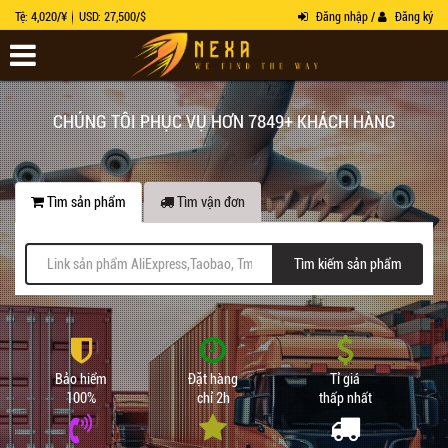
Tệ: 4,020/¥
USD: 27,500/$
Đăng nhập /
Đăng ký
CHÚNG TÔI PHỤC VỤ HƠN 7849+ KHÁCH HÀNG
Tìm sản phẩm
Tìm vận đơn
Tìm kiếm sản phẩm
Bảo hiểm
Đặt hàng
Tỉ giá
100%
chỉ 2h
thấp nhất