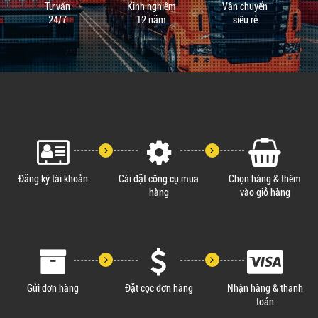
Tư vấn
Kinh nghiệm
Vận chuyển
24/7
12 năm
siêu rẻ
Đăng ký tài khoản
Cài đặt công cụ mua
Chọn hàng & thêm
hàng
vào giỏ hàng
Gửi đơn hàng
Đặt cọc đơn hàng
Nhận hàng & thanh
toán