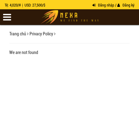
Tệ: 4,020/¥
USD: 27,500/$
Đăng nhập /
Đăng ký
Trang chủ
Privacy Policy
We are not found